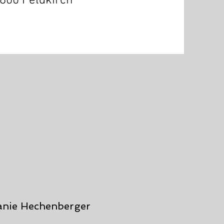
6800 Feldkirch
anie Hechenberger