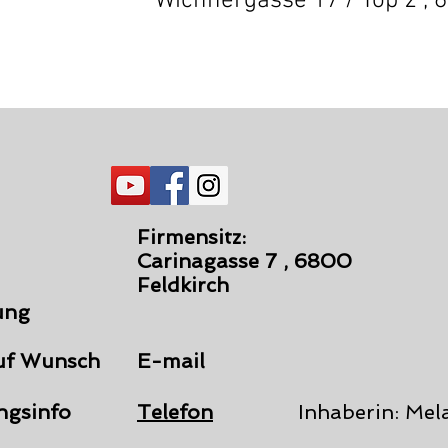
Wichnergasse 17 / Top 2 , 
Firmensitz:
Carinagasse 7 , 6800
Feldkirch
ung
uf Wunsch
E-mail
ngsinfo
Telefon
Inhaberin: Mel