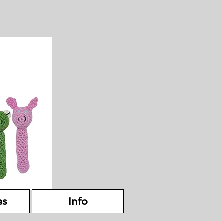
es
Info