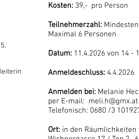
Kosten:
39,- pro Person
Teilnehm
erzahl:
Mindestens
Maximal 6 Personen
5,
Datum:
11
.4
.2026 von 14 - 
eiterin
Anmeldeschluss:
4
.4.2026
Anmelden bei:
Melanie He
per E-mail:
meli.h@gmx.at
Telefonisch: 0680 /3 10192
Ort:
in den Räumlichkeiten 