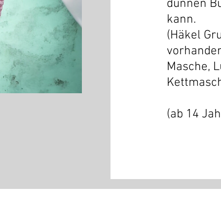
dünnen Bu
kann.
(Häkel Gr
vorhanden
Masche, L
Kettmasch
(ab 14 Jah