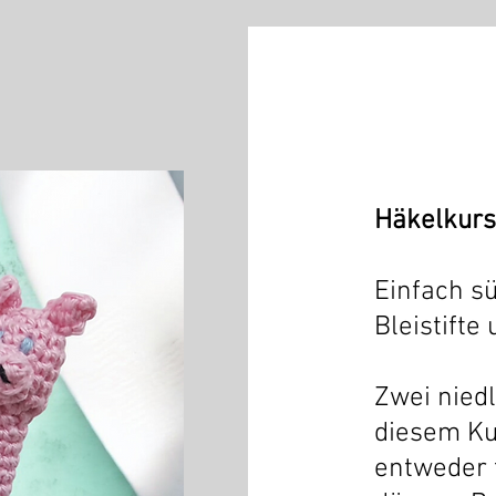
Häkelkurs 
l
Einfach sü
Bleistifte
Zwei nied
diesem Ku
entweder f